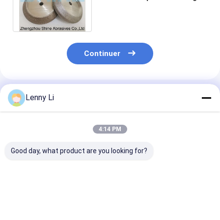
de lame de scie à bande 127D
x 22.2T
Continuer
Produits Recommandés
Lenny Li
4:14 PM
Good day, what product are you looking for?
Meules de scie à
Meule diamantée
Roue de meula
ruban diamantées
électrolytique pour
CBN électropl
électrolytiques pour
affûtage de lame de
pour lame de s
affûter les scies à
scie à ruban
bande 127 mm