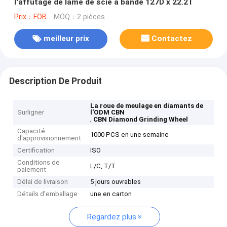
l'affûtage de lame de scie à bande 127D x 22.2T
Prix：FOB
MOQ：2 pièces
meilleur prix
Contactez
Description De Produit
La roue de meulage en diamants de
Surligner
l'ODM CBN
,
CBN Diamond Grinding Wheel
Capacité
1000 PCS en une semaine
d'approvisionnement
Certification
ISO
Conditions de
L/C, T/T
paiement
Délai de livraison
5 jours ouvrables
Détails d'emballage
une en carton
Regardez plus