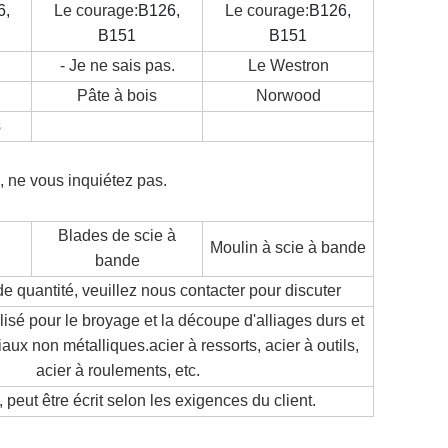
6,
Le courage:
B126,
Le courage:
B126,
B151
B151
- Je ne sais pas.
Le Westron
Pâte à bois
Norwood
s
, ne vous inquiétez pas.
Blades de scie à
Moulin à scie à bande
bande
e quantité, veuillez nous contacter pour discuter
lisé pour le broyage et la découpe d'alliages durs et
iaux non métalliques.acier à ressorts, acier à outils,
acier à roulements, etc.
 peut être écrit selon les exigences du client.