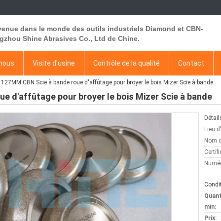
venue dans le monde des outils industriels Diamond et CBN-
gzhou Shine Abrasives Co., Ltd de Chine.
 nous
Visite d'usine
Contrôle de la qualité
Contact
127MM CBN Scie à bande roue d'affûtage pour broyer le bois Mizer Scie à bande
 d'affûtage pour broyer le bois Mizer Scie à bande
Détail
Lieu d
Nom d
Certifi
Numér
Condit
Quan
min:
Prix: