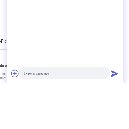
/4" de BCN espacement de dent
directement à nous
Photo
Video Call
Contact