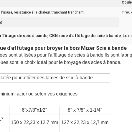
Couleu
 l'usure, résistance à la chaleur, tranchant tranchant
Trou 
nt
ffûtage de scie à bande
CBN roue d'affûtage de scie à bande
Le m
,
,
 d'affûtage pour broyer le bois Mizer Scie à bande
s sont utilisées pour l'affûtage de scies à bande.Ils sont fabr
ues sont le choix idéal pour le broyage des scies à bande.
atée pour affûter des lames de scie à bande
minium, acier ou selon vos exigences
6"x7/8"x1⁄2"
8" x 7/8" x 1-1/4"
,7
150 x 22,23 x 12,7 mm
127 x 22,23 x 12,7 mm