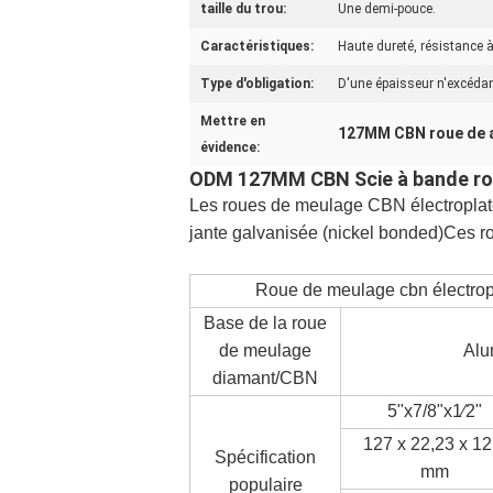
taille du trou:
Une demi-pouce.
Caractéristiques:
Haute dureté, résistance à
Type d'obligation:
D'une épaisseur n'excéda
Mettre en
127MM CBN roue de a
évidence:
ODM 127MM CBN Scie à bande roue
Les roues de meulage CBN électroplatée
jante galvanisée (nickel bonded)Ces ro
Roue de meulage cbn électropl
Base de la roue
de meulage
Alu
diamant/CBN
5"x7/8"x1⁄2"
127 x 22,23 x 12
Spécification
mm
populaire