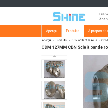
Bien
Zhen
Aperçu
Produits
A propos de
Aperçu
Produits
BCN affilant la roue
ODM 
ODM 127MM CBN Scie à bande roue