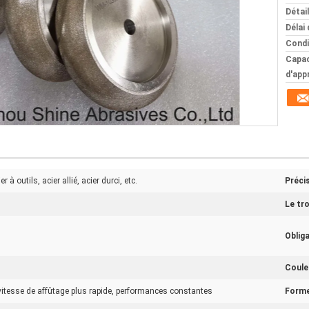
Détai
Délai 
Condi
Capac
d'app
 à outils, acier allié, acier durci, etc.
Précis
Le tro
Obliga
Coule
 vitesse de affûtage plus rapide, performances constantes
Forme