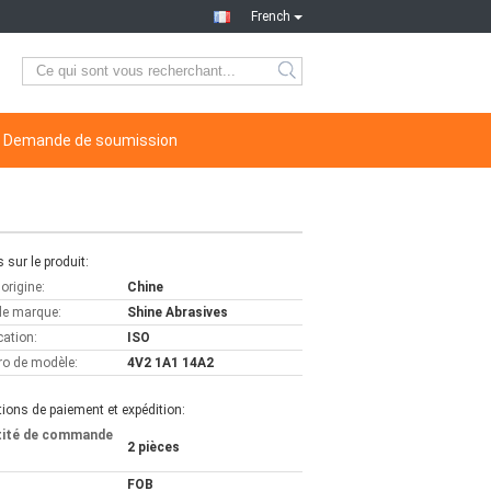
French
Demande de soumission
s sur le produit:
'origine:
Chine
e marque:
Shine Abrasives
cation:
ISO
o de modèle:
4V2 1A1 14A2
ions de paiement et expédition:
tité de commande
2 pièces
FOB