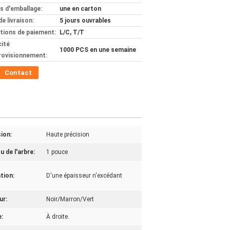
ls d'emballage:
une en carton
de livraison:
5 jours ouvrables
tions de paiement:
L/C, T/T
ité
1000 PCS en une semaine
rovisionnement:
Contact
ion:
Haute précision
u de l'arbre:
1 pouce
tion:
D'une épaisseur n'excédant
ur:
Noir/Marron/Vert
:
À droite.