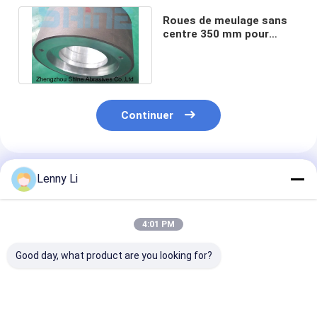
Roues de meulage sans
centre 350 mm pour
alliage dur de carbure
métallique
Continuer
Produits Recommandés
Lenny Li
4:01 PM
Good day, what product are you looking for?
6000 meules droites
6A2 Roues de
1A1 Résine de 