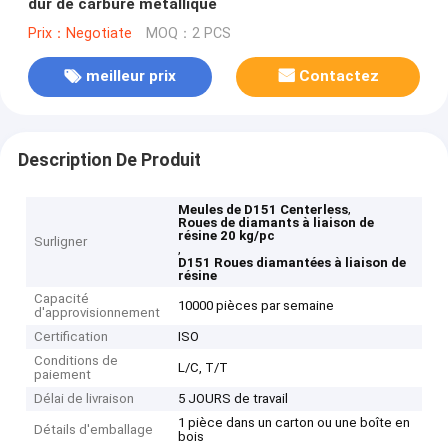
dur de carbure métallique
Prix：Negotiate
MOQ：2 PCS
meilleur prix
Contactez
Description De Produit
,
Meules de D151 Centerless
Roues de diamants à liaison de
résine 20 kg/pc
Surligner
,
D151 Roues diamantées à liaison de
résine
Capacité
10000 pièces par semaine
d'approvisionnement
Certification
ISO
Conditions de
L/C, T/T
paiement
Délai de livraison
5 JOURS de travail
1 pièce dans un carton ou une boîte en
Détails d'emballage
bois