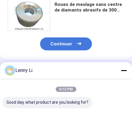
Roues de meulage sans centre
de diamants abrasifs de 300
mm pour pièces de roulement
Continuer
Produits Recommandés
Lenny Li
6:12 PM
Good day, what product are you looking for?
6000 meules droites
6A2 Roues de
1A1 Résine de 