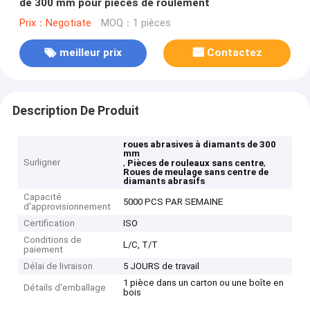
de 300 mm pour pièces de roulement
Prix：Negotiate
MOQ：1 pièces
meilleur prix
Contactez
Description De Produit
roues abrasives à diamants de 300
mm
Surligner
,
,
Pièces de rouleaux sans centre
Roues de meulage sans centre de
diamants abrasifs
Capacité
5000 PCS PAR SEMAINE
d'approvisionnement
Certification
ISO
Conditions de
L/C, T/T
paiement
Délai de livraison
5 JOURS de travail
1 pièce dans un carton ou une boîte en
Détails d'emballage
bois