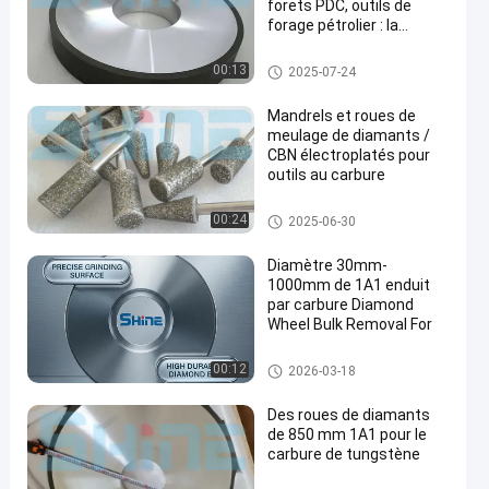
forets PDC, outils de
forage pétrolier : la
solution essentielle pour
l'entretien des outils de
1A1R Diamond Wheels
00:13
2025-07-24
fond de trou
Mandrels et roues de
meulage de diamants /
CBN électroplatés pour
outils au carbure
Diamond Tools plaqué
00:24
2025-06-30
Diamètre 30mm-
1000mm de 1A1 enduit
par carbure Diamond
Wheel Bulk Removal For
1A1 Diamond Wheel
00:12
2026-03-18
Des roues de diamants
de 850 mm 1A1 pour le
carbure de tungstène