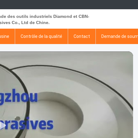
de des outils industriels Diamond et CBN-
ives Co., Ltd de Chine.
usine
Contrôle de la qualité
Contact
Demande de soum