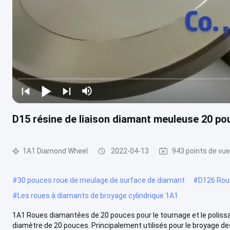
D15 résine de liaison diamant meuleuse 20 po
1A1 Diamond Wheel
2022-04-13
943 points de vue
#
30 pouces roue de meulage de surface de diamant
#
D126 Rou
#
Les roues à diamants de broyage cylindrique 1A1
1A1 Roues diamantées de 20 pouces pour le tournage et le poliss
diamètre de 20 pouces. Principalement utilisés pour le broyage des 