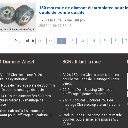
150 mm roue de diamant électroplatée pour l
outils de bonne qualité
Lire la suite
meilleur prix
2024-11-06 17:36:45
Page 1 of 10
|<
<<
1
2
3
4
5
6
7
1 Diamond Wheel
BCN affilant la roue
' Vitrifié Cbn meuleuse D126
B126 150 mm Cbn roue de 6 pouces
leuse cylindrique
pour le meulage de l'usinage du bois
Lenox
 Roue de meulage plate de 350 mm
ifiée pour le meulage de l'acier
22.2mm Dent Spacing CBN roue
d'affûtage 8 pouces 203mm
 1A1 Roues diamantées 500 mm
bures Matériaux meulage de
9A1 10 pouces 8 pouces roue de
face
meulage Cbn électroplaté en liaison à
sec
ineux abrasifs 1A1 roues en
mant pour l'affûtage du carbure 30'
Radius Edge Cube boron nitrure meule
pour les outils en acier 8 pouces 5/8
"Arbor