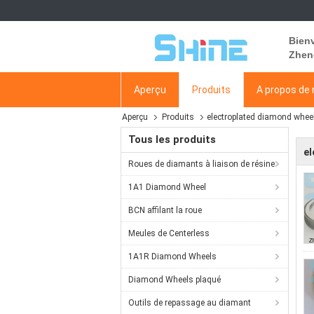
Bien
Zhen
Aperçu
Produits
A propos de
Aperçu
Produits
electroplated diamond whee
Tous les produits
el
Roues de diamants à liaison de résine
1A1 Diamond Wheel
BCN affilant la roue
Meules de Centerless
1A1R Diamond Wheels
Diamond Wheels plaqué
Outils de repassage au diamant