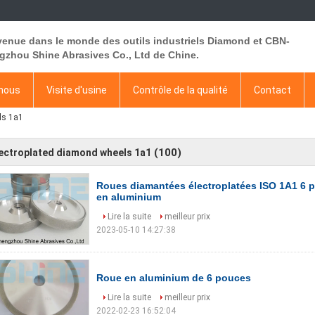
venue dans le monde des outils industriels Diamond et CBN-
gzhou Shine Abrasives Co., Ltd de Chine.
 nous
Visite d'usine
Contrôle de la qualité
Contact
ls 1a1
(100)
ectroplated diamond wheels 1a1
Roues diamantées électroplatées ISO 1A1 6 
en aluminium
Lire la suite
meilleur prix
2023-05-10 14:27:38
Roue en aluminium de 6 pouces
Lire la suite
meilleur prix
2022-02-23 16:52:04