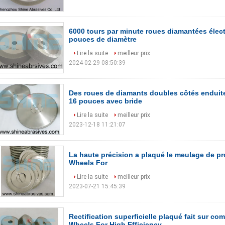
6000 tours par minute roues diamantées élec
pouces de diamètre
Lire la suite
meilleur prix
2024-02-29 08:50:39
Des roues de diamants doubles côtés enduite
16 pouces avec bride
Lire la suite
meilleur prix
2023-12-18 11:21:07
La haute précision a plaqué le meulage de pr
Wheels For
Lire la suite
meilleur prix
2023-07-21 15:45:39
Rectification superficielle plaqué fait sur 
Wheels For High Efficiency