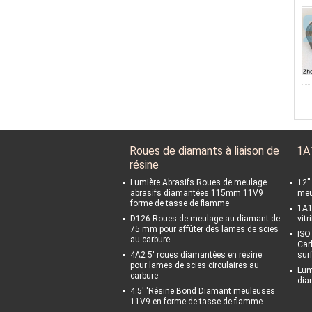
Roues de diamants à liaison de
1A
résine
Lumière Abrasifs Roues de meulage
12'
abrasifs diamantées 115mm 11V9
meu
forme de tasse de flamme
1A1
D126 Roues de meulage au diamant de
vitr
75 mm pour affûter des lames de scies
ISO
au carbure
Car
4A2 5' roues diamantées en résine
sur
pour lames de scies circulaires au
Lum
carbure
dia
4.5' 'Résine Bond Diamant meuleuses
11V9 en forme de tasse de flamme