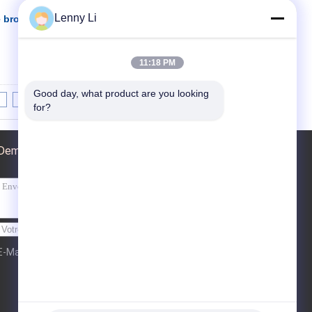
Lenny Li
e broyage des aciers
Contact
11:18 PM
Good day, what product are you looking 
8
9
10
>>
>|
for?
Demande de soumission
Envoyer
E-Mail
Carte du site
| Site mobile
|