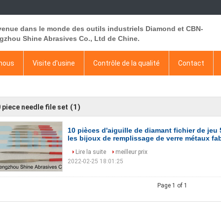
venue dans le monde des outils industriels Diamond et CBN-
gzhou Shine Abrasives Co., Ltd de Chine.
 nous
Visite d'usine
Contrôle de la qualité
Contact
(1)
 piece needle file set
10 pièces d'aiguille de diamant fichier de je
les bijoux de remplissage de verre métaux fa
Lire la suite
meilleur prix
2022-02-25 18:01:25
Page 1 of 1