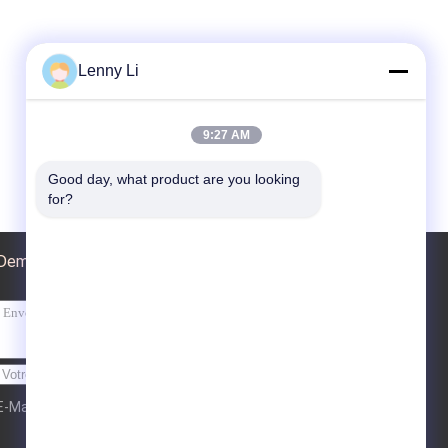
Lenny Li
9:27 AM
Good day, what product are you looking 
for?
Demande de soumission
Envoyer
E-Mail
Carte du site
| Site mobile
|