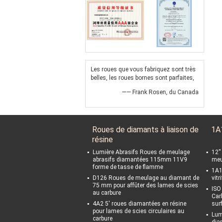
Les roues que vous fabriquez sont très
belles, les roues bornes sont parfaites,
—— Frank Rosen, du Canada
Roues de diamants à liaison de
1A
résine
Lumière Abrasifs Roues de meulage
12'
abrasifs diamantées 115mm 11V9
meu
forme de tasse de flamme
1A1
D126 Roues de meulage au diamant de
vitr
75 mm pour affûter des lames de scies
ISO
au carbure
Car
4A2 5' roues diamantées en résine
sur
pour lames de scies circulaires au
Lum
carbure