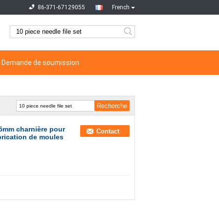
86-371-67129055
French
Demande de soumission
u 5mm charnière pour
Contact
brication de moules