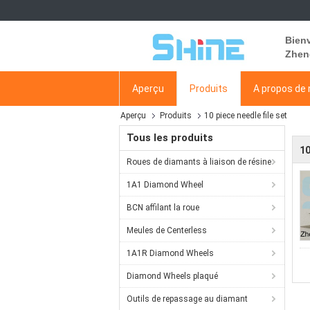
Bien
Zhen
Aperçu
Produits
A propos de
Aperçu
Produits
10 piece needle file set
Tous les produits
10
Roues de diamants à liaison de résine
1A1 Diamond Wheel
BCN affilant la roue
Meules de Centerless
1A1R Diamond Wheels
Diamond Wheels plaqué
Outils de repassage au diamant