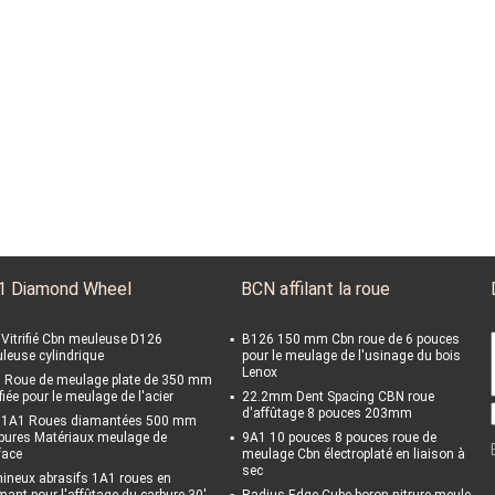
1 Diamond Wheel
BCN affilant la roue
' Vitrifié Cbn meuleuse D126
B126 150 mm Cbn roue de 6 pouces
leuse cylindrique
pour le meulage de l'usinage du bois
Lenox
 Roue de meulage plate de 350 mm
ifiée pour le meulage de l'acier
22.2mm Dent Spacing CBN roue
d'affûtage 8 pouces 203mm
 1A1 Roues diamantées 500 mm
bures Matériaux meulage de
9A1 10 pouces 8 pouces roue de
face
meulage Cbn électroplaté en liaison à
sec
ineux abrasifs 1A1 roues en