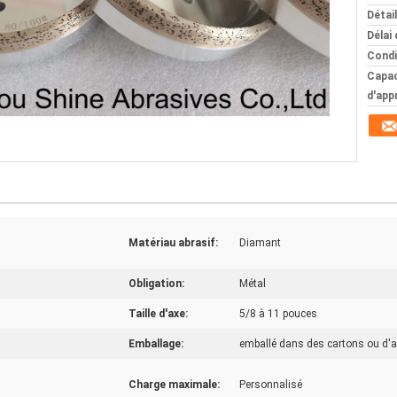
Détai
Délai 
Condi
Capac
d'app
Matériau abrasif:
Diamant
Obligation:
Métal
Taille d'axe:
5/8 à 11 pouces
Emballage:
emballé dans des cartons ou d'a
Charge maximale:
Personnalisé