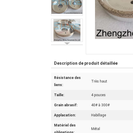
Description de produit détaillée
Résistance des
Très haut
liens:
Taille:
4 pouces
Grain abrasif:
40# à 300#
Applacation:
Habillage
Matériel des
Métal
obligations: