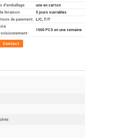
ls d'emballage:
une en carton
de livraison:
5 jours ouvrables
tions de paiement:
L/C, T/T
ité
1000 PCS en une semaine
rovisionnement:
Contact
utres