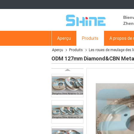
Bien
Zhen
Aperçu
Produits
A propos de
Aperçu
Produits
Les roues de meulage des l
ODM 127mm Diamond&CBN Metal Bo