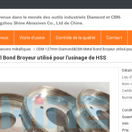
venue dans le monde des outils industriels Diamond et CBN-
gzhou Shine Abrasives Co., Ltd de Chine.
 nous
Visite d'usine
Contrôle de la qualité
Contact
iaisons métalliques
ODM 127mm Diamond&CBN Metal Bond Broyeur utilisé pour
nd Broyeur utilisé pour l'usinage de HSS
Détail
Lieu d
Nom d
Certifi
Numér
Condit
Quan
min:
Prix: