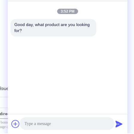
3:52 PM
Good day, what product are you looking 
for?
Roues de meulage de liaisons métalliques
directement à nous