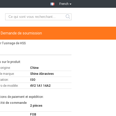
French
Demande de soumission
 l'usinage de HSS
s sur le produit:
'origine:
Chine
e marque:
Shine Abrasives
cation:
ISO
o de modèle:
4V2 1A1 14A2
ions de paiement et expédition:
tité de commande
2 pièces
FOB